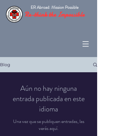
ER Abroad: Mission Possible
Re-think the Impossible
Blog
Aún no hay ninguna
entrada publicada en este
idioma
Una vez que se publiquen entradas, las
verás aquí.