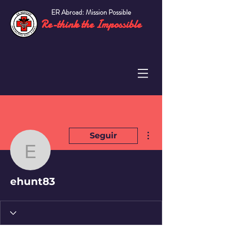
ER Abroad: Mission Possible
Re-think the Impossible
Más acciones
Seguir
ehunt83
ehunt83